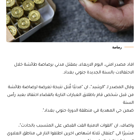
رصاصة
افاد مصدر امني، اليوم الاربعاء، بمقتل مدني برصاصة طائشة خلال
الاحتفالات بالسنة الجديدة جنوبي بغداد.
وقال المصدر لـ "الرشيد"، ان "مدنيًا قُتل نتيجة تعرضه لرصاصة طائشة
من قبل شخص قام باطلاق العيارات النارية بالفضاء احتفالا بعيد رأس
السنة
ضمن حي المهدية في منطقة الدورة حنوبي بغداد".
واضاف، ان "القوات الامنية القت القبض على المتسبب بالحادث"،
مشيرًا الى "اعتقال ثلاثة اشهاص اخرين اطلقوا النار في مناطق العلاوي