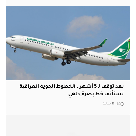
بعد توقف لـ 5 أشهر.. الخطوط الجوية العراقية
تستأنف خط بصرة_دلهي
قبل 12 ساعة