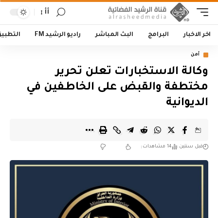
أأ
اخر الاخبار
البرامج
البث المباشر
راديو الرشيد FM
التطبي
أمن
وكالة الاستخبارات تعلن تحرير
مختطفة والقبض على الخاطـفين في
الديوانية
قبل سنتين
14 مشاهدات