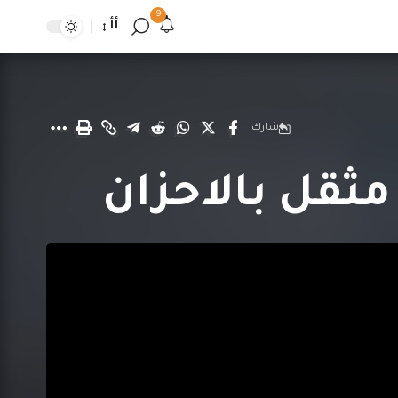
9
أأ
شارك
مثقل بالاحزان