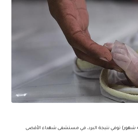
أفادت وسائل اعلامية بأن الرضيع سند وسام كامل عياد (4 شهور) توفي نتيجة البرد، في مستشفى شهداء الأقصى