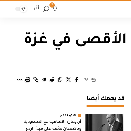
9
أأ
الأقصى في غزة
شارك
قد يهمك أيضا
عربي ودولي
أردوغان: الاتفاقية مع السعودية
وباكستان قائمة على مبدأ الردع