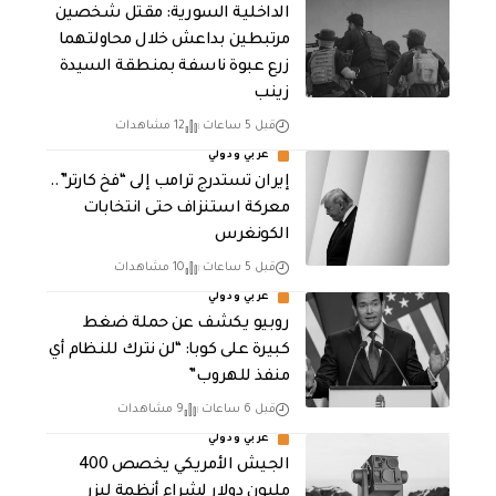
الداخلية السورية: مقتل شخصين
مرتبطين بداعش خلال محاولتهما
زرع عبوة ناسفة بمنطقة السيدة
زينب
قبل 5 ساعات
12 مشاهدات
عربي ودولي
إيران تستدرج ترامب إلى “فخ كارتر”..
معركة استنزاف حتى انتخابات
الكونغرس
قبل 5 ساعات
10 مشاهدات
عربي ودولي
روبيو يكشف عن حملة ضغط
كبيرة على كوبا: “لن نترك للنظام أي
منفذ للهروب”
قبل 6 ساعات
9 مشاهدات
عربي ودولي
الجيش الأمريكي يخصص 400
مليون دولار لشراء أنظمة ليزر