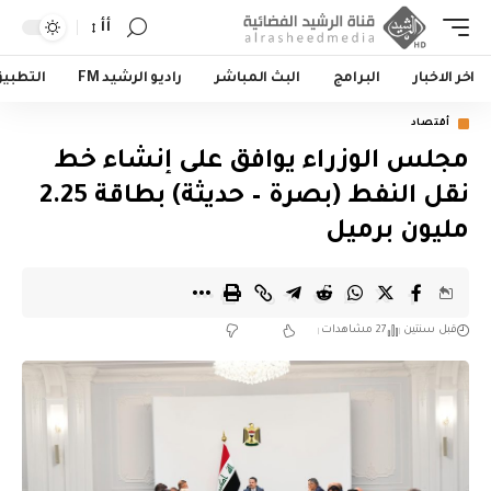
أأ
اخر الاخبار
البرامج
البث المباشر
راديو الرشيد FM
التطبي
أقتصاد
مجلس الوزراء يوافق على إنشاء خط
نقل النفط (بصرة – حديثة) بطاقة 2.25
مليون برميل
قبل سنتين
27 مشاهدات