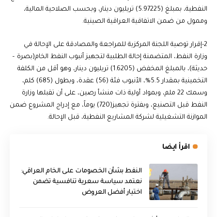
النفطية، بمبلغ (5.97225) تريليون دينار، وبحسب الصلاحية المالية،
وممول من ضمن الاتفاقية العراقية الصينية.
2-إقرار توصية اللجنة المركزية للمراجعة والمصادقة على الإحالة في
وزارة النفط، المتضمنة إحالة الطلبية لتجهيز أنبوب النفط الخام(بصرة –
حديثة)، بالمبلغ المخفض (1.6205) تريليون دينار، وهو أقل من الكلفة
التخمينية بمقدار 5.5%، الأنبوب فئة (56) عقدة، وبطول (685) كلم،
وسمك 22 ملم، وبمواد أولية ذات منشأ رصين، على أن تقبلها وزارة
النفط قبل التصنيع، وبفترة تجهيز(720) يوماً، مع إدراج المشروع ضمن
الموازنة التشغيلية لشركة المشاريع النفطية، قبل الإحالة.
اقرأ ايضا
النفط بشأن الخصومات على الخام العراقي:
نعتمد سياسة سعرية تنافسية تضمن
اختيار أفضل العروض