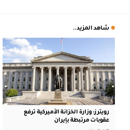
شاهد المزيد..
‏رويترز: وزارة الخزانة الأميركية ترفع
عقوبات مرتبطة بإيران