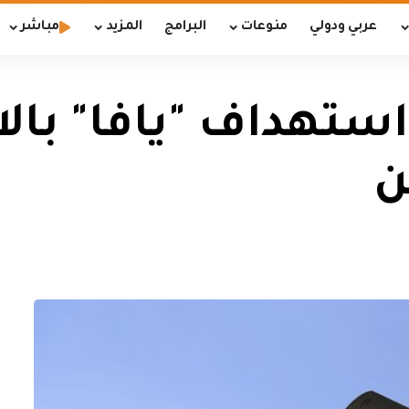
عربي ودولي
منوعات
البرامج
المزيد
مباشر
استهداف "يافا" بال
ن