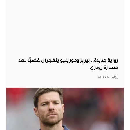
رواية جديدة.. بيريز ومورينيو ينفجران غضبًا بعد
خسارة رودري
قبل يوم واحد