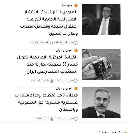
سياسة
العبودي لـ “الرشيد”: الانتشار
الامني ليلة الجمعة نتج عنه
اعتقال شبكة ومصادرة معدات
وطائرات مسيرة
قبل 4 ساعات
41 مشاهدات
عربي ودولي
القيادة المركزية الامريكية: تحويل
مسار 53 سفينة تجارية منذ
استئناف الحصار على ايران
قبل 5 ساعات
12 مشاهدات
عربي ودولي
فيدان: تركيا تخطط لإجراء مناورات
عسكرية مشتركة مع السعودية
وباكستان
قبل 5 ساعات
16 مشاهدات