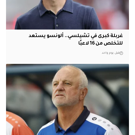
غربلة كبرى في تشيلسي.. ألونسو يستعد
للتخلص من 16 لاعبًا
قبل يوم واحد