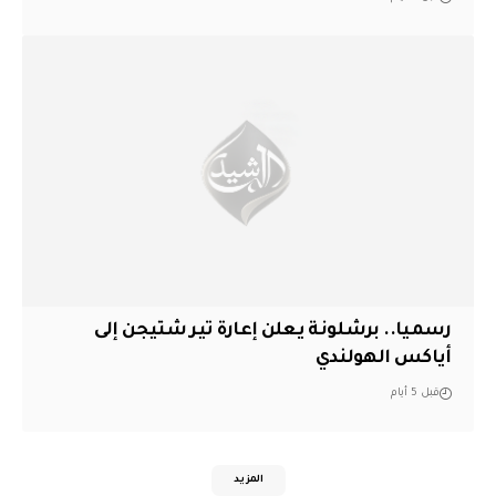
رسميا.. برشلونة يعلن إعارة تير شتيجن إلى
أياكس الهولندي
قبل 5 أيام
المزيد