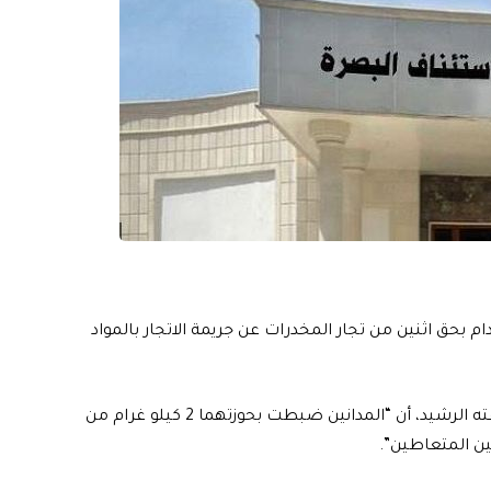
م بحق اثنين من تجار المخدرات عن جريمة الاتجار بالمواد
وأوضح المركز الإعلامي لمجلس القضاء الأعلى في بيان تلقته الرشيد، أن “المدانين ضبطت بحوزتهما 2 كيلو غرام من
ين المتعاطين”.