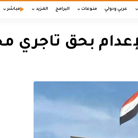
عربي ودولي
منوعات
البرامج
المزيد
مباشر
لإعدام بحق تاجري م