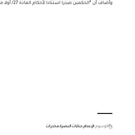
وأضاف أن “الحكمين صدرا استنادا لأحكام المادة 27/ أولا من قانون المخدرات والمؤثرات العقلية رقم 50 لسنة 2017
الوسوم
الإعدام
جنايات البصرة
مخدرات