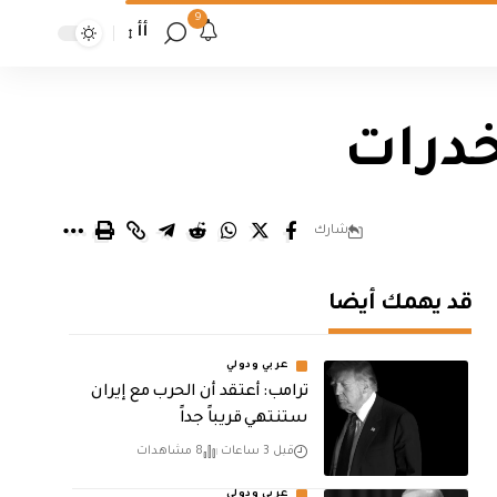
9
أأ
خدرات
شارك
قد يهمك أيضا
عربي ودولي
‏ترامب: أعتقد أن الحرب مع إيران
ستنتهي قريباً جداً
قبل 3 ساعات
8 مشاهدات
عربي ودولي