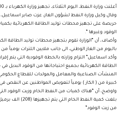
أعلنت وزارة النفط، اليوم الثلاثاء، تجهيز وزارة الكهرباء بـ 1500 مقمق من الغاز الوطني يومياً.
وقال وكيل وزارة النفط لشؤون الغاز، عزت صابر اسماعيل، في
حريصة على تجهيز محطات توليد الطاقة الكهربائية بكميات 
الوقود وغيرها “.
باليوم من الغاز الوطني، الى جانب ملايين اللترات يومياً من
وأكد اسماعيل” التزام وزارته بالخطة الوقودية التي يتم إقر
الطاقة الكهربائية بجميع احتياجاتها من الوقود البديل في ح
المنشآت الصناعية والمعامل والمولدات للقطاع الحكومي 
كبيرة من ( الكاز ) يومياً لتعويض المواطنين عن النقص في 
واوضح، أن “هناك كميات من النفط الخام وزيت الوقود التي
من زيت الوقود”