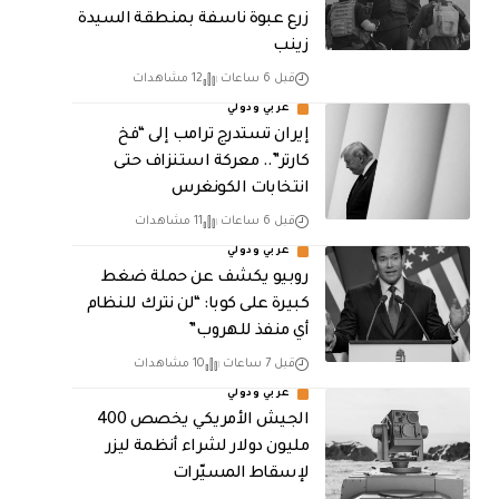
زرع عبوة ناسفة بمنطقة السيدة
زينب
قبل 6 ساعات
12 مشاهدات
عربي ودولي
إيران تستدرج ترامب إلى “فخ
كارتر”.. معركة استنزاف حتى
انتخابات الكونغرس
قبل 6 ساعات
11 مشاهدات
عربي ودولي
روبيو يكشف عن حملة ضغط
كبيرة على كوبا: “لن نترك للنظام
أي منفذ للهروب”
قبل 7 ساعات
10 مشاهدات
عربي ودولي
الجيش الأمريكي يخصص 400
مليون دولار لشراء أنظمة ليزر
لإسقاط المسيّرات