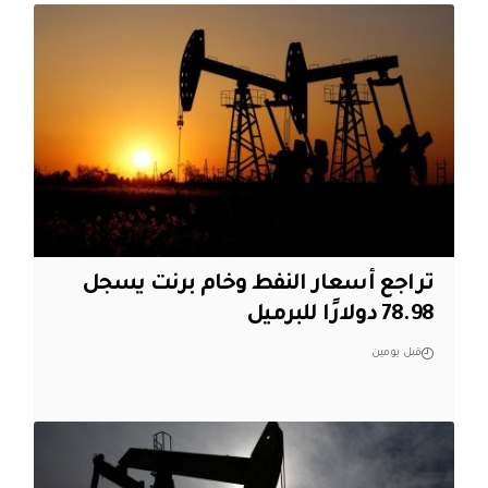
تراجع أسعار النفط وخام برنت يسجل
78.98 دولارًا للبرميل
قبل يومين