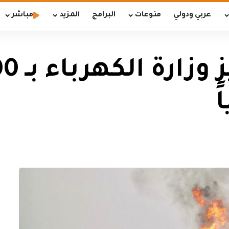
عربي ودولي
منوعات
البرامج
المزيد
مباشر
ً