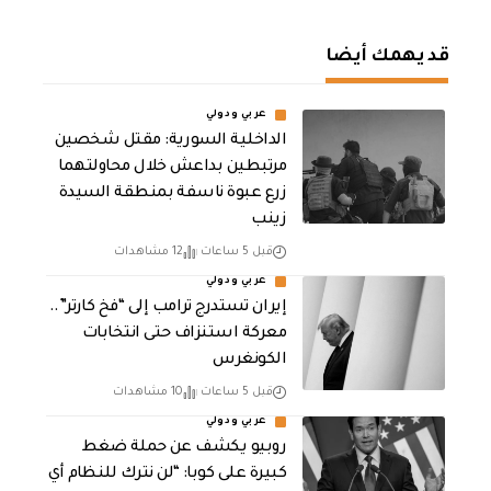
قد يهمك أيضا
عربي ودولي
الداخلية السورية: مقتل شخصين
مرتبطين بداعش خلال محاولتهما
زرع عبوة ناسفة بمنطقة السيدة
زينب
قبل 5 ساعات
12 مشاهدات
عربي ودولي
إيران تستدرج ترامب إلى “فخ كارتر”..
معركة استنزاف حتى انتخابات
الكونغرس
قبل 5 ساعات
10 مشاهدات
عربي ودولي
روبيو يكشف عن حملة ضغط
كبيرة على كوبا: “لن نترك للنظام أي