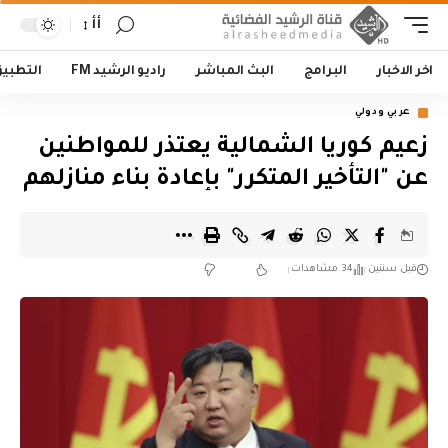
أأ
اخر الاخبار
البرامج
البث المباشر
راديو الرشيد FM
التطبي
عربي ودولي
زعيم كوريا الشمالية يعتذر للمواطنين
عن "التأخير المتكرر" بإعادة بناء منازلهم
قبل سنتين
34 مشاهدات