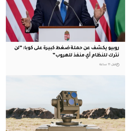
روبيو يكشف عن حملة ضغط كبيرة على كوبا: “لن
نترك للنظام أي منفذ للهروب”
قبل 11 ساعة