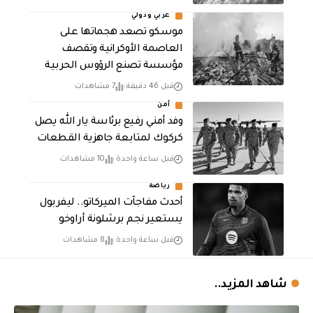
عربي ودولي
موسكو تصعد هجماتها على
العاصمة الأوكرانية وتقصف
مؤسسة تصنع الرؤوس الحربية
قبل 46 دقيقة
7 مشاهدات
أمن
وفد أمني رفيع برئاسة يار الله يصل
كركوك لمتابعة جاهزية القطعات
قبل ساعة واحدة
10 مشاهدات
رياضة
أحدث مفاجآت الميركاتو.. ليفربول
يستعير نجم برشلونة أراوخو
قبل ساعة واحدة
8 مشاهدات
شاهد المزيد..