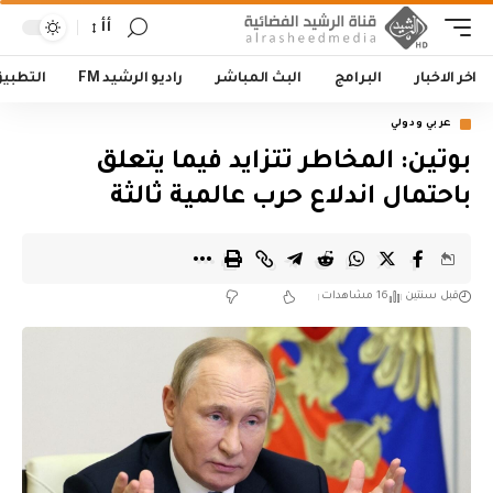
أأ
اخر الاخبار
البرامج
البث المباشر
راديو الرشيد FM
التطبي
عربي ودولي
بوتين: المخاطر تتزايد فيما يتعلق
باحتمال اندلاع حرب عالمية ثالثة
قبل سنتين
16 مشاهدات