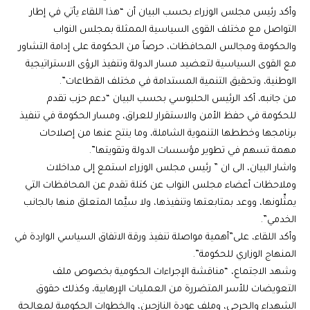
وأكد رئيس مجلس الوزراء بحسب البيان أن “هذا اللقاء يأتي في إطار
التواصل مع مختلف القوى السياسية الممثلة بمجلس النواب
والحكومة ومجالس المحافظات، حرصاً من الحكومة على إدامة التشاور
مع القوى السياسية لتعضيد مسار الدولة وتنفيذ الرؤى الاستراتيجية
الوطنية، وتحقيق التنمية المستدامة في مختلف القطاعات”.
من جانبه، أكد الرئيس الحلبوسي بحسب البيان “دعم حزب تقدم
للحكومة في حفظ الأمن والاستقرار للعراق، ومسار الحكومة في تنفيذ
برنامجها وخططها التنموية الشاملة، وما ينتج عنها من إصلاحات
مهمة تسهم في تطوير مؤسسات الدولة وتقويتها”.
واشار البيان، الى ان ” رئيس مجلس الوزراء استمع إلى مداخلات
وملاحظات أعضاء مجلس النواب عن كتلة تقدم عن المحافظات التي
يمثِّلونها، ووعد بمتابعتها وتنفيذها، ولا سيَّما المتعلق منها بالجانب
الخدمي”.
وأكد اللقاء، على”أهمية مواصلة تنفيذ ورقة الاتفاق السياسي الواردة في
المنهاج الوزاري للحكومة”.
وشهد الاجتماع، “مناقشة الإجراءات الحكومية بخصوص ملف
التعويضات للأسر المتضررة من العمليات الإرهابية، وكذلك حقوق
الشهداء والجرحى، وملف عودة النازحين، والخطوات الحكومية لمعالجة