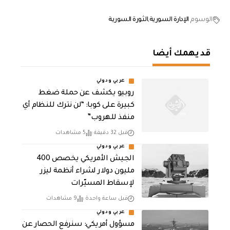
الوسوم
الإدارة السورية
الثورة السورية
قد يهمك أيضا
عربي ودولي
روبيو يكشف عن حملة ضغط
كبيرة على كوبا: “لن نترك للنظام أي
منفذ للهروب”
قبل 32 دقيقة
5 مشاهدات
عربي ودولي
الجيش الأمريكي يخصص 400
مليون دولار لشراء أنظمة ليزر
لإسقاط المسيّرات
قبل ساعة واحدة
9 مشاهدات
عربي ودولي
مسؤول أمريكي: سنرفع الحصار عن