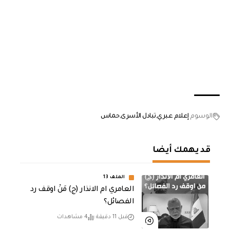
الوسوم
إعلام عبري
تبادل الأسرى
حماس
قد يهمك أيضا
الملف 13
العامري ام الانذار (ج) مَنْ اوقف رد
الفصائل؟
قبل 11 دقيقة
4 مشاهدات