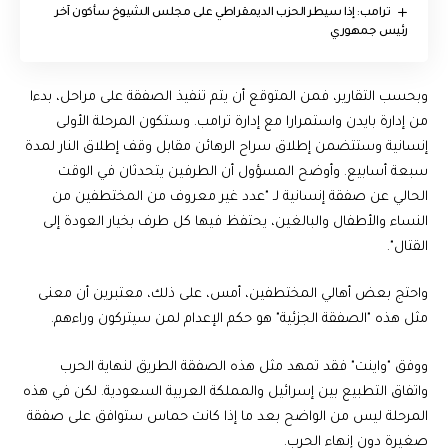
ترامب: إذا سيطر الحزب الديمقراطي على مجلس الشيوخ سأكون آخر
رئيس جمهوري
وبحسب التقارير، فمن المتوقع أن يتم تنفيذ الصفقة على مراحل، بدءا
من إدارة بايدن واستمرارا مع إدارة ترامب. وستكون المرحلة الأولى
إنسانية وستتضمن إطلاق سراح الرهائن مقابل وقف إطلاق النار لمدة
سبعة أسابيع. وأوضح المسؤول أن الطرفين يتحدثان في الوقت
الحالي عن صفقة إنسانية لـ "عدد غير معروف من المختطفين من
النساء والأطفال والبالغين، يحتفظ فيها كل طرف بخيار العودة إلى
القتال".
واحتج بعض أهالي المختطفين، أمس، على ذلك، معتبرين أن معنى
مثل هذه "الصفقة الجزئية" هو حكم الإعدام لمن سيتركون وراءهم.
ووفق "واينت" فقد تمهد مثل هذه الصفقة الطريق لنهاية الحرب
واتفاق التطبيع بين إسرائيل والمملكة العربية السعودية. لكن في هذه
المرحلة ليس من الواضح بعد ما إذا كانت حماس ستوافق على صفقة
صغيرة دون إنهاء الحرب.