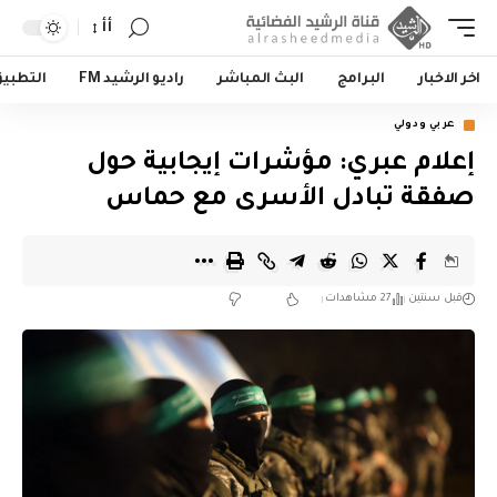
أأ
اخر الاخبار
البرامج
البث المباشر
راديو الرشيد FM
التطبي
عربي ودولي
إعلام عبري: مؤشرات إيجابية حول
صفقة تبادل الأسرى مع حماس
قبل سنتين
27 مشاهدات