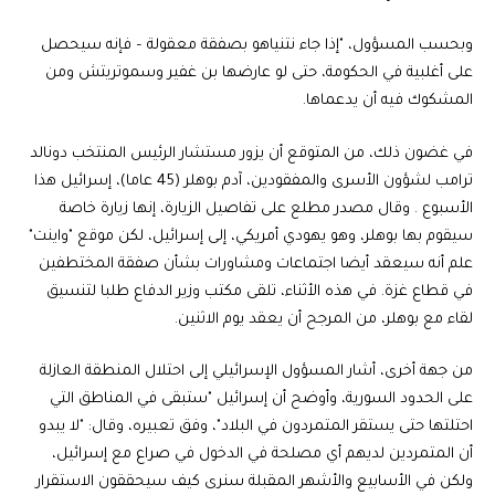
وبحسب المسؤول، "إذا جاء نتنياهو بصفقة معقولة – فإنه سيحصل
على أغلبية في الحكومة، حتى لو عارضها بن غفير وسموتريتش ومن
المشكوك فيه أن يدعماها.
في غضون ذلك، من المتوقع أن يزور مستشار الرئيس المنتخب دونالد
ترامب لشؤون الأسرى والمفقودين، آدم بوهلر (45 عاما)، إسرائيل هذا
الأسبوع . وقال مصدر مطلع على تفاصيل الزيارة، إنها زيارة خاصة
سيقوم بها بوهلر، وهو يهودي أمريكي، إلى إسرائيل، لكن موقع "واينت"
علم أنه سيعقد أيضا اجتماعات ومشاورات بشأن صفقة المختطفين
في قطاع غزة. في هذه الأثناء، تلقى مكتب وزير الدفاع طلبا لتنسيق
لقاء مع بوهلر، من المرجح أن يعقد يوم الاثنين.
من جهة أخرى، أشار المسؤول الإسرائيلي إلى احتلال المنطقة العازلة
على الحدود السورية، وأوضح أن إسرائيل "ستبقى في المناطق التي
احتلتها حتى يستقر المتمردون في البلاد"، وفق تعبيره، وقال: "لا يبدو
أن المتمردين لديهم أي مصلحة في الدخول في صراع مع إسرائيل،
ولكن في الأسابيع والأشهر المقبلة سنرى كيف سيحققون الاستقرار