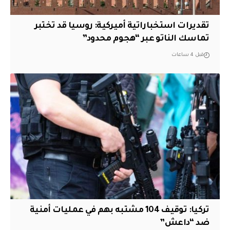
تقديرات استخباراتية أميركية: روسيا قد تختبر
تماسك الناتو عبر “هجوم محدود”
قبل 4 ساعات
تركيا: توقيف 104 مشتبه بهم في عمليات أمنية
ضد “داعش”