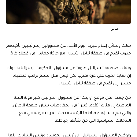
حماس
نقلت وسائل إعلام عبرية اليوم الأحد، عن مسؤولين إسرائيليين تأكيدهم
حدوث تقدم في صفقة تبادل الأسرى مع حركة حماس في قطاع غزة.
ونقلت صحيفة "يسرائيل هيوم" عن مسؤول بالحكومة الإسرائيلية قوله
إن نهاية الحرب على غزة تقترب لكن ليس قبل تسلم ترامب منصبه،
مشيرا إلى تقدم في صفقة تبادل الأسرى.
من جهته، نقل موقع "واينت" عن مسؤول إسرائيلي كبير قوله الليلة
الماضية إن هناك "تقدما كبيرا" في المفاوضات بشأن صفقة الرهائن،
والتي يتم حاليا إبقاء نقاطها الرئيسية تحت المراقبة رغبة في منع
التدخلات السياسية التي من شأنها إحباطها.
وأوضح المسؤول الإسرائيلي أن "رئيس الموساد ورئيس الشاباك أبلغا