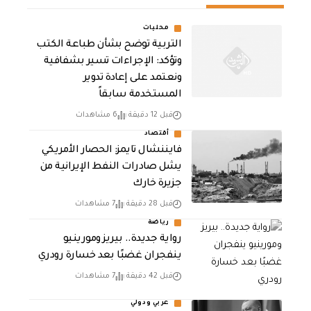
محليات
التربية توضح بشأن طباعة الكتب
وتؤكد: الإجراءات تسير بشفافية
ونعتمد على إعادة تدوير
المستخدمة سابقاً
قبل 12 دقيقة
6 مشاهدات
أقتصاد
فايننشال تايمز: الحصار الأمريكي
يشل صادرات النفط الإيرانية من
جزيرة خارك
قبل 28 دقيقة
7 مشاهدات
رياضة
رواية جديدة.. بيريز ومورينيو
ينفجران غضبًا بعد خسارة رودري
قبل 42 دقيقة
7 مشاهدات
عربي ودولي