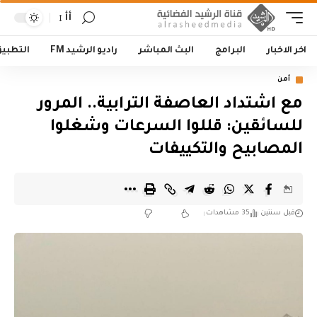
أأ
اخر الاخبار
البرامج
البث المباشر
راديو الرشيد FM
التطبي
أمن
مع اشتداد العاصفة الترابية.. المرور
للسائقين: قللوا السرعات وشغلوا
المصابيح والتكييفات
قبل سنتين
35 مشاهدات