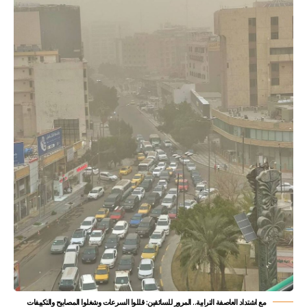
مع اشتداد العاصفة الترابية.. المرور للسائقين: قللوا السرعات وشغلوا المصابيح والتكييفات