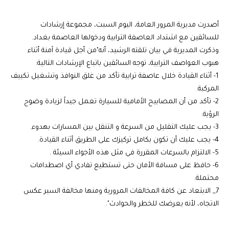
أصدرت مديرية المرور العامة، اليوم السبت، مجموعة إرشادات
للسائقين مع اشتداد العاصفة الترابية ودخولها العاصمة بغداد.
وذكرت المديرية في بيان تلقته الرشيد، أنه"من أجل قيادة آمنة أثناء
هبوب العواصف الترابية، توجه السائقين باتباع الإرشادات التالية:
1- أثناء القيادة خلال عاصفة ترابية تأكد من غلق النوافذ وتشغيل تكييف
المركبة.
2- تأكد من أن المصابيح الأمامية للسيارة تعمل جيداً لزيادة وضوح
الرؤية.
3- يجب عليك التقليل من السرعة و التنقل بين المسارات بهدوء.
4- يجب عليك أن تكون بكامل تركيزك على الطريق أثناء القيادة.
5- الالتزام بالسرعات المقررة في مثل هذه الأجواء السيئة .
6- حافظ على مسافة الأمان حتى تستطيع تفادي أي اصطدامات
محتملة.
7_ الابتعاد عن كافة المخالفات المرورية ومنها مخالفة السير عكس
الاتجاه، لأنه يعرضك للخطر والحوادث".