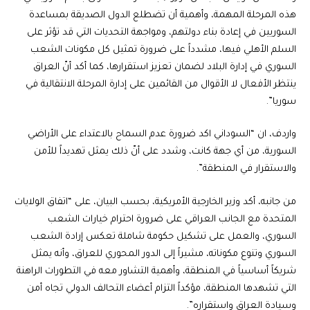
هذه المرحلة المهمة، وأهمية أن تضطلع الدول الصديقة بمساعدة
السوريين في إعادة بناء دولتهم، ومواجهة التحديات التي قد تؤثر على
السلم الأهلي فيها، مشدداً على ضرورة تمثيل كل مكونات الشعب
السوري في إدارة البلاد لضمان تعزيز استقرارها، كما أكد أنّ العراق
ينتظر الأفعال لا الأقوال من القائمين على إدارة المرحلة الانتقالية في
سوريا”.
واردف، ان “السوداني اكد ضرورة عدم السماح بالاعتداء على الأراضي
السورية، من أي جهة كانت، وشدد على أنّ ذلك يمثل تهديداً للأمن
والاستقرار في المنطقة”.
من جانبه، أكد وزير الخارجية الأمريكية، بحسب البيان، على “اتفاق الولايات
المتحدة مع الجانب العراقي على ضرورة احترام خيارات الشعب
السوري، والعمل على تشكيل حكومة شاملة تعكس إرادة الشعب
السوري وتنوع مكوناته، مشيراً إلى الدور المحوري للعراق، وأنه يمثل
شريكاً أساسياً في المنطقة، وأهمية التشاور معه في التطورات الراهنة
التي تشهدها المنطقة، مؤكداً التزام أعضاء التحالف الدولي تجاه أمن
وسيادة العراق واستقراره”.