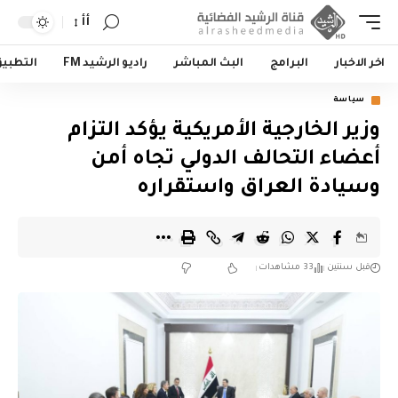
أأ
اخر الاخبار
البرامج
البث المباشر
راديو الرشيد FM
التطبي
سياسة
وزير الخارجية الأمريكية يؤكد التزام
أعضاء التحالف الدولي تجاه أمن
وسيادة العراق واستقراره
قبل سنتين
33 مشاهدات