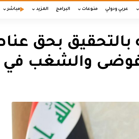
عربي ودولي
منوعات
البرامج
المزيد
مباشر
جه بالتحقيق بحق عن
لفوضى والشغب في ال