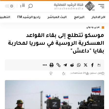
أأ
اخر الاخبار
البرامج
البث المباشر
راديو الرشيد FM
التطبي
عربي ودولي
موسكو تتطلع إلى بقاء القواعد
العسكرية الروسية في سوريا لمحاربة
بقايا "داعش"
قبل سنتين
29 مشاهدات