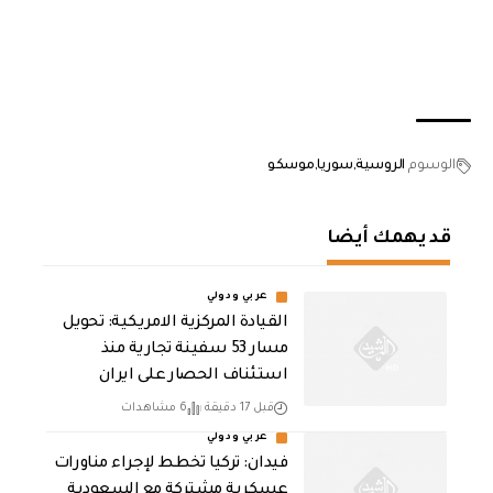
الوسوم
الروسية
سوريا
موسكو
قد يهمك أيضا
عربي ودولي
القيادة المركزية الامريكية: تحويل
مسار 53 سفينة تجارية منذ
استئناف الحصار على ايران
قبل 17 دقيقة
6 مشاهدات
عربي ودولي
فيدان: تركيا تخطط لإجراء مناورات
عسكرية مشتركة مع السعودية