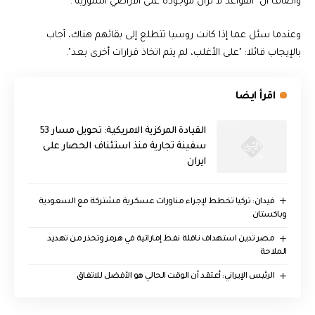
وأضاف أن "القواعد لا تزال موجودة على الأراضي السورية".
وعندما سئل عما إذا كانت روسيا تتطلع إلى بقائهم هناك، أجاب
بالإيجاب قائلا: "على الأغلب، لم يتم اتخاذ قرارات أخرى بعد".
اقرأ ايضا
القيادة المركزية الامريكية: تحويل مسار 53
سفينة تجارية منذ استئناف الحصار على
ايران
فيدان: تركيا تخطط لإجراء مناورات عسكرية مشتركة مع السعودية
وباكستان
مصر تدين استهداف ناقلة نفط إماراتية في هرمز وتحذر من تهديد
الملاحة
الرئيس الإيراني: أعتقد أن الوقت الحالي هو الأفضل للاتفاق