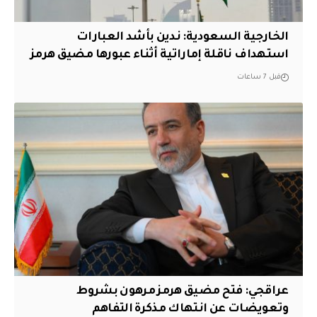
‏الخارجية السعودية: ندين بأشد العبارات
استهداف ناقلة إماراتية أثناء عبورها مضيق هرمز
قبل 7 ساعات
عراقجي: فتح مضيق هرمز مرهون بشروط
وتعويضات عن انتهاك مذكرة التفاهم