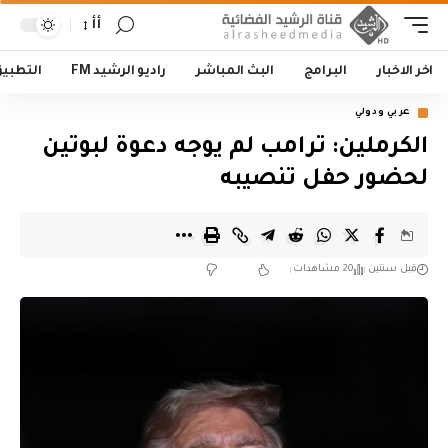
أأ
اخر الاخبار
البرامج
البث المباشر
راديو الرشيد FM
التطبي
عربي ودولي
الكرملين: ترامب لم يوجه دعوة لبوتين
لحضور حفل تنصيبه
قبل سنتين
20 مشاهدات