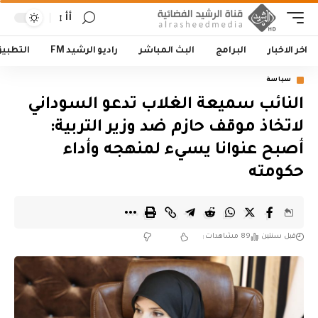
أأ
اخر الاخبار
البرامج
البث المباشر
راديو الرشيد FM
التطبي
سياسة
النائب سميعة الغلاب تدعو السوداني
لاتخاذ موقف حازم ضد وزير التربية:
أصبح عنوانا يسيء لمنهجه وأداء
حكومته
قبل سنتين
89 مشاهدات