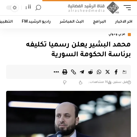
أأ
اخر الاخبار
البرامج
البث المباشر
راديو الرشيد FM
التطبي
عربي ودولي
محمد البشير يعلن رسميا تكليفه
برئاسة الحكومة السورية
قبل سنتين
70 مشاهدات