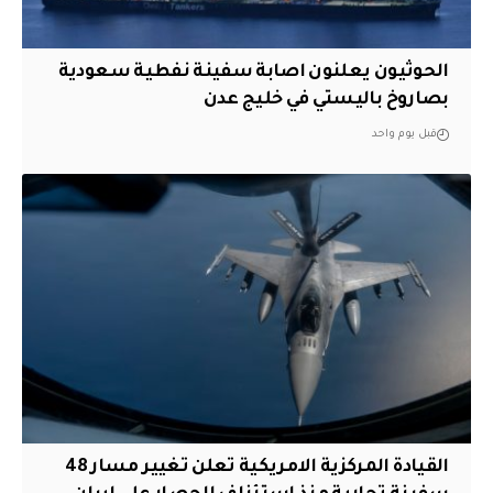
الحوثيون يعلنون اصابة سفينة نفطية سعودية
بصاروخ باليستي في خليج عدن
قبل يوم واحد
القيادة المركزية الامريكية تعلن تغيير مسار 48