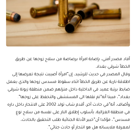
أفاد مصدر أمني، بإصابة امرأة برصاصة من سلاح زوجها عن طريق
الخطأ شرقي بغداد.
وقال المصدر في حديث للرشيد، إن”امرأة أصيبت نتيجة تعرضها إلى
اطلاقة نارية عن طريق الخطأ اثناء سقوط مسدس زوجها والذي يعمل
ضابط برتبة عميد في الداخلية داخل منزلهم ضمن منطقة زيونة شرقي
بغداد”، مبينا أنه”تم نقلها الى المستشفى والتحفظ على زوجها”.
وأضاف، أنه”في حادث آخر، أقدم شاب تولد 2002 على الانتحار داخل داره
في منطقة الغزالية، بأسلوب إطلاق النار على نفسه من سلاح نوع
مسدس”، مؤكدا أن”خبير الأدلة الجنائية طلب التحقيق بالحادث،
لمعرفة ملابساته هل هو انتحار أو حادث جنائي”.