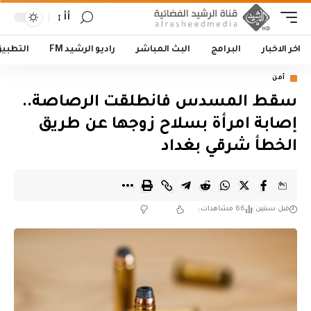
أأ
اخر الاخبار
البرامج
البث المباشر
راديو الرشيد FM
التطبي
أمن
سقط المسدس فانطلقت الرصاصة..
إصابة امرأة بسلاح زوجها عن طريق
الخطأ شرقي بغداد
قبل سنتين
66 مشاهدات