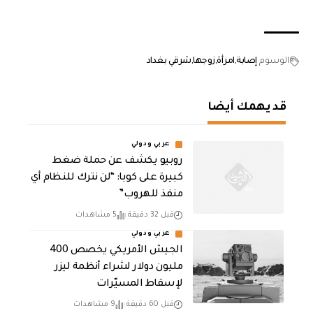
الوسوم
إصابة
امرأة
زوجها
شرقي بغداد
قد يهمك أيضا
عربي ودولي
روبيو يكشف عن حملة ضغط
كبيرة على كوبا: “لن نترك للنظام أي
منفذ للهروب”
قبل 32 دقيقة
5 مشاهدات
عربي ودولي
الجيش الأمريكي يخصص 400
مليون دولار لشراء أنظمة ليزر
لإسقاط المسيّرات
قبل 60 دقيقة
9 مشاهدات