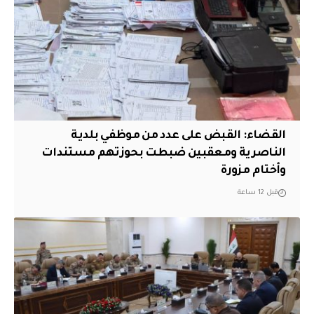
القضاء: القبض على عدد من موظفي بلدية
الناصرية ومعقبين ضبطت بحوزتهم مستندات
وأختام مزورة
قبل 12 ساعة