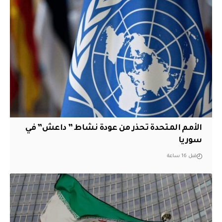
الأمم المتحدة تحذر من عودة نشاط ” داعش” في
سوريا
قبل 16 ساعة