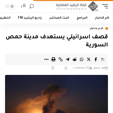
أأ
اخر الاخبار
البرامج
البث المباشر
راديو الرشيد FM
التطبي
عربي ودولي
قصف اسرائيلي يستهدف مدينة حمص
السورية
قبل سنتين
26 مشاهدات