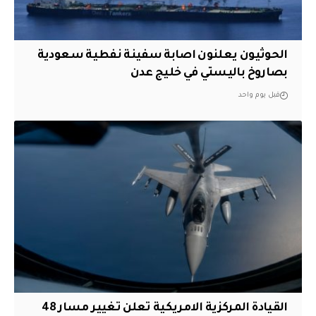
الحوثيون يعلنون اصابة سفينة نفطية سعودية
بصاروخ باليستي في خليج عدن
قبل يوم واحد
القيادة المركزية الامريكية تعلن تغيير مسار 48