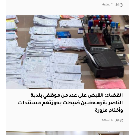
قبل 11 ساعة
القضاء: القبض على عدد من موظفي بلدية
الناصرية ومعقبين ضبطت بحوزتهم مستندات
وأختام مزورة
قبل 13 ساعة