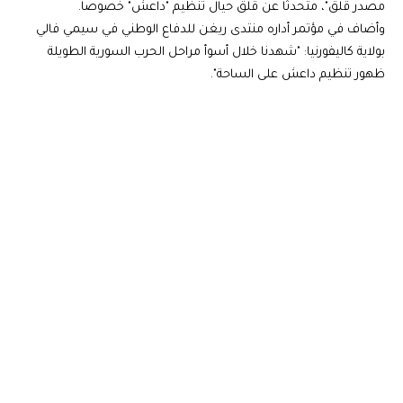
مصدر قلق"، متحدثا عن قلق حيال تنظيم "داعش" خصوصا.
وأضاف في مؤتمر أداره منتدى ريغن للدفاع الوطني في سيمي فالي
بولاية كاليفورنيا: "شهدنا خلال أسوأ مراحل الحرب السورية الطويلة
ظهور تنظيم داعش على الساحة".