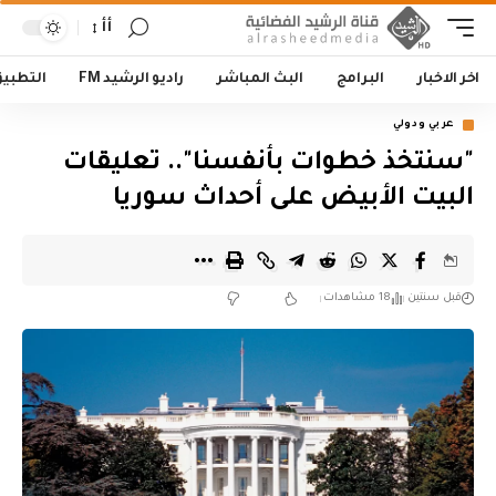
أأ
اخر الاخبار
البرامج
البث المباشر
راديو الرشيد FM
التطبي
عربي ودولي
"سنتخذ خطوات بأنفسنا".. تعليقات
البيت الأبيض على أحداث سوريا
قبل سنتين
18 مشاهدات