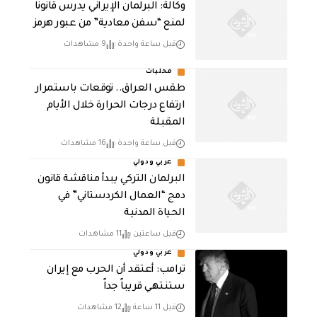
وكالة: البرلمان الإيراني يدرس قانونا
لمنع “سفن معادية” من عبور هرمز
قبل ساعة واحدة
9 مشاهدات
محليات
طقس العراق.. توقعات باستمرار
ارتفاع درجات الحرارة خلال الأيام
المقبلة
قبل ساعة واحدة
16 مشاهدات
عربي ودولي
البرلمان التركي يبدأ مناقشة قانون
دمج “العمال الكردستاني” في
الحياة المدنية
قبل ساعتين
11 مشاهدات
عربي ودولي
‏ترامب: أعتقد أن الحرب مع إيران
ستنتهي قريباً جداً
قبل 11 ساعة
12 مشاهدات