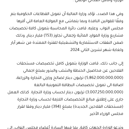
الوزارة والأمن الغذائي الوطني".
وفي هذا الصدد، تؤكد وزارة المالية أن تمويل القطاعات الحكومية يتم
وفقًا للقوانين النافذة وبما يتماشى مع الموازنة العامة التي أقرها
مجلس النواب. وعليه، قامت دائرة المحاسبة بتمويل كافة تخصيصات
مشاريع وزارة الموارد المائية بإجمالي تجاوز (153) مليار دينار، وذلك
ضمن النفقات الاستثمارية والتشغيلية للفترة الممتدة من شهر أيار
ولغاية شهر تشرين الثاني 2024.
إلى جانب ذلك، قامت الوزارة بتمويل كامل تخصيصات مستحقات
الفلاحين عن محاصيل الحنطة والشلب والبذور بمبلغ اجمالي
(5,862,000,000,000) ترليون دينار لصالح وزارتي التجارة والزراعة،
اضافة الى تمويل تخصيصات البطاقة التموينية البالغة
(3,007,250,000,000) ترليون دينار لحساب وزارة التجارة. كذلك العمل
جاري على إطلاق مبالغ التخصيصات اللازمة لحساب وزارة التجارة
(مستحقات الفلاحين الجديدة) بمبلغ (394) مليار دينار وفقا لقرار
مجلس الوزراء الأخير.
وتدعو الوزارة الجهات كافة، بما فيها السادة أعضاء مجلس النواب، إلى