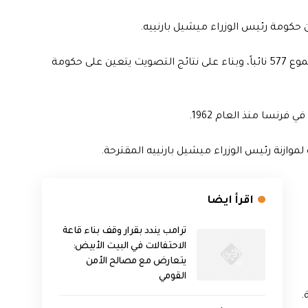
ن حكومة رئيس الوزراء ميشيل بارنييه.
وجرى التصويت لصالح حجب الثقة بواقع 331 صوتا من مجموع 577 نائباً، وبناء على نتائج التصويت يتعين على حكومة
رنسا منذ العام 1962.
وازنة رئيس الوزراء ميشيل بارنييه المقترحة.
اقرأ ايضا
ترامب يندد بقرار وقف بناء قاعة
الاحتفالات في البيت الأبيض:
يتعارض مع مصالح الأمن
القومي
.