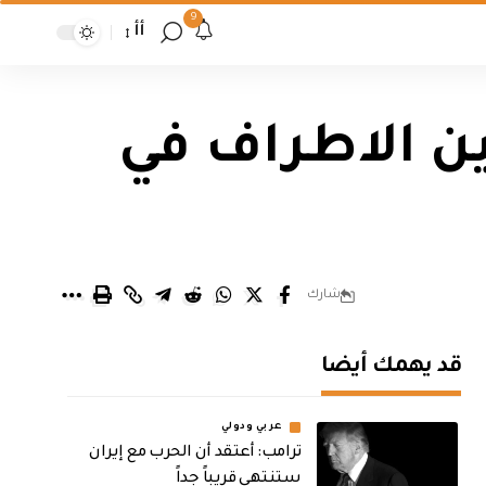
9
أأ
ن الاطراف في
شارك
قد يهمك أيضا
عربي ودولي
‏ترامب: أعتقد أن الحرب مع إيران
ستنتهي قريباً جداً