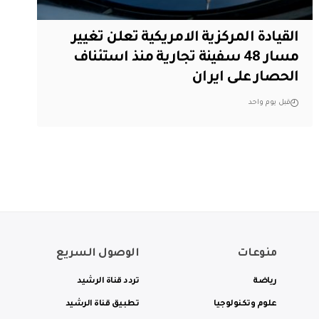
القيادة المركزية الامريكية تعلن تغيير
مسار 48 سفينة تجارية منذ استئناف
الحصار على ايران
قبل يوم واحد
منوعات
الوصول السريع
رياضة
تردد قناة الرشيد
علوم وتكنولوجيا
تطبيق قناة الرشيد