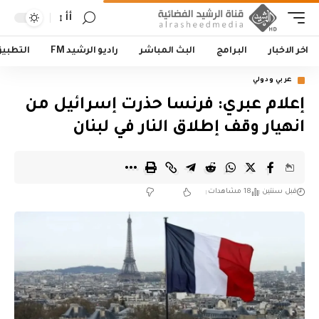
أأ
اخر الاخبار
البرامج
البث المباشر
راديو الرشيد FM
التطبي
عربي ودولي
إعلام عبري: فرنسا حذرت إسرائيل من
انهيار وقف إطلاق النار في لبنان
قبل سنتين
18 مشاهدات