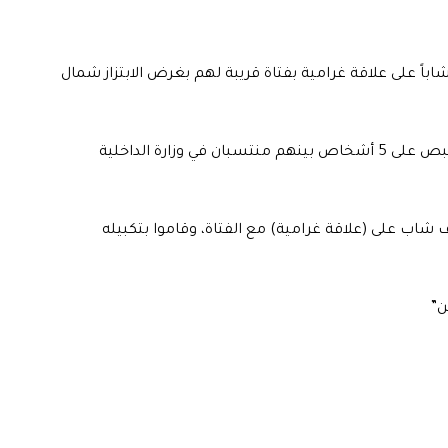
، باعتقال 5 أشخاص اختطفوا شاباً على علاقة غرامية بفتاة قريبة لهم بغرض الابتزاز شمال
وقال المصدر في حديث للرشيد، ، ان “قوة أمنية تمكنت القبص على 5 أشخاص بينهم منتسبان في وزارة الداخلية
شاب على (علاقة غرامية) مع الفتاة، وقاموا بتكبيله
ن”