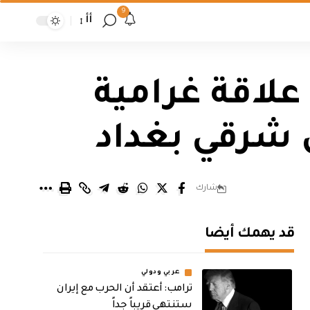
9
أأ
ى علاقة غرامية
ل شرقي بغداد
شارك
قد يهمك أيضا
عربي ودولي
‏ترامب: أعتقد أن الحرب مع إيران
ستنتهي قريباً جداً