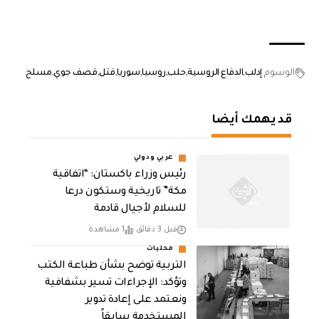
الوسوم
إدلب
الدفاع الروسية
حلب
روسيا
سوريا
قتل
قصف جوي
مسلح
قد يهمك أيضا
عربي ودولي
رئيس وزراء باكستان: “اتفاقية
مكة” تاريخية وستكون درعا
للسلام لأجيال قادمة
قبل 3 دقائق
1 مشاهدة
محليات
التربية توضح بشأن طباعة الكتب
وتؤكد: الإجراءات تسير بشفافية
ونعتمد على إعادة تدوير
المستخدمة سابقاً