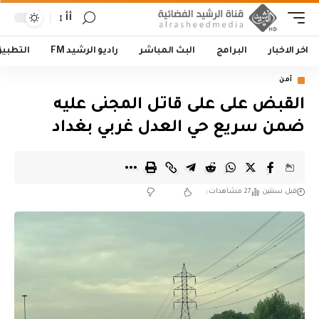
أأ
اخر الاخبار
البرامج
البث المباشر
راديو الرشيد FM
التطبي
أمن
القبض على على قاتل المجنى عليه
ضمن سريع حي العدل غربي بغداد
قبل سنتين
27 مشاهدات