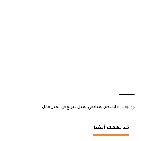
الوسوم
القبض
بغداد
حي العدل
سريع حي العدل
قاتل
قد يهمك أيضا