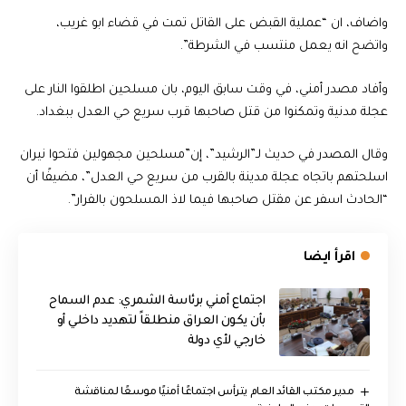
واضاف، ان “عملية القبض على القاتل تمت في قضاء ابو غريب،
واتضح انه يعمل منتسب في الشرطة”.
وأفاد مصدر أمني، في وقت سابق اليوم، بان مسلحين اطلقوا النار على
عجلة مدنية وتمكنوا من قتل صاحبها قرب سريع حي العدل ببغداد.
وقال المصدر في حديث لـ”الرشيد”، إن”مسلحين مجهولين فتحوا نيران
اسلحتهم باتجاه عجلة مدينة بالقرب من سريع حي العدل”، مضيفًا أن
“الحادث اسفر عن مقتل صاحبها فيما لاذ المسلحون بالفرار”.
اقرأ ايضا
اجتماع أمني برئاسة الشمري: عدم السماح
بأن يكون العراق منطلقاً لتهديد داخلي أو
خارجي لأي دولة
مدير مكتب القائد العام يترأس اجتماعًا أمنيًا موسعًا لمناقشة