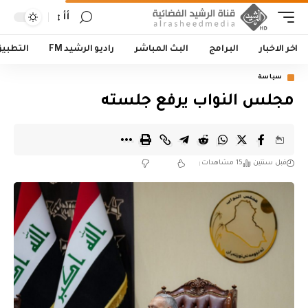
أأ
اخر الاخبار
البرامج
البث المباشر
راديو الرشيد FM
التطبي
سياسة
مجلس النواب يرفع جلسته
قبل سنتين
15 مشاهدات