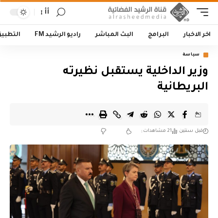
أأ
اخر الاخبار
البرامج
البث المباشر
راديو الرشيد FM
التطبي
سياسة
وزير الداخلية يستقبل نظيرته
البريطانية
قبل سنتين
21 مشاهدات