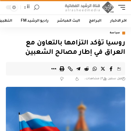
أأ
اخر الاخبار
البرامج
البث المباشر
راديو الرشيد FM
التطبي
سياسة
روسيا تؤكد التزامها بالتعاون مع
العراق في إطار مصالح الشعبين
قبل سنتين
27 مشاهدات