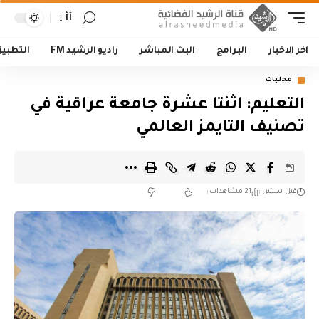
أأ
اخر الاخبار
البرامج
البث المباشر
راديو الرشيد FM
التطبي
محليات
التعليم: اثنتا عشرة جامعة عراقية في
تصنيف التايمز العالمي
قبل سنتين
21 مشاهدات