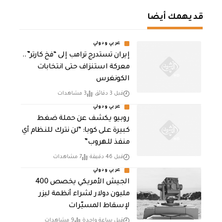
قد يهمك أيضا
عربي ودولي
إيران تستدرج ترامب إلى “فخ كارتر”..
معركة استنزاف حتى انتخابات
الكونغرس
قبل 3 دقائق
3 مشاهدات
عربي ودولي
روبيو يكشف عن حملة ضغط
كبيرة على كوبا: “لن نترك للنظام أي
منفذ للهروب”
قبل 46 دقيقة
7 مشاهدات
عربي ودولي
الجيش الأمريكي يخصص 400
مليون دولار لشراء أنظمة ليزر
لإسقاط المسيّرات
قبل ساعة واحدة
9 مشاهدات