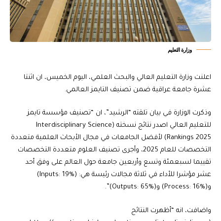
وزارة التعليم
اعلنت وزارة التعليم العالي والبحث العلمي، اليوم الخميس، ان اثنتا
عشرة جامعة عراقية ضمن تصنيف التايمز العالمي.
وذكرت الوزارة في بيان تلقته “الرشيد”، ان “تصنيف مؤسسة تايمز
للتعليم العالي اصدر نتائج نسخته (Interdisciplinary Science
Rankings 2025) لأفضل الجامعات في مجال الأبحاث العلمية متعددة
التخصصات للعام 2025، وأجرى تصنيف العلوم متعددة التخصصات
تقييما لسبعمئة وتسع وأربعين جامعة حول العالم على وفق أحد
عشر مؤشرا للأداء في ثلاثة مجالات رئيسة هي: (Inputs: 19%)
و(Process: 16%) و(Outputs: 65%)”.
واضافت، انه “أظهرت النتائج