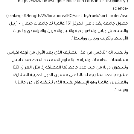
(https://www.timeshighereducation.com/interdisciplinary-
science-
rankings#!/length/25/locations/IRQ/sort_by/rank/sort_order/asc)
حصول جامعة بغداد على المركز 161 عالميا ثم جامعات جيهان – أربيل
والمستقبل وبابل والتكنولوجية والأنبار والنهرين والفراهيدي والفرات
الأوسط وتكريت وديالى وواسط”.
وتابعت، انه “تنافس في هذا التصنيف الذي يعد الأول من نوعه لقياس
مساهمات الجامعات والتزامها بالعلوم المتعددة التخصصات اثنتان
وتسعون دولة من حيث عدد جامعاتها المصنفة إذ مثل العراق اثنتا
عشرة جامعة مما يجعله ثالثا على مستوى الدول العربية المشاركة
والعشرين عالميا وهو الإسهام نفسه الذي تشغله كل من ماليزيا
وبولندا”.