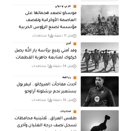
عربي ودولي
موسكو تصعد هجماتها على
العاصمة الأوكرانية وتقصف
مؤسسة تصنع الرؤوس الحربية
قبل 17 دقيقة
6 مشاهدات
أمن
وفد أمني رفيع برئاسة يار الله يصل
كركوك لمتابعة جاهزية القطعات
قبل 34 دقيقة
7 مشاهدات
رياضة
أحدث مفاجآت الميركاتو.. ليفربول
يستعير نجم برشلونة أراوخو
قبل 36 دقيقة
7 مشاهدات
محليات
طقس العراق.. ثلاثينية محافظات
تسجل نصف درجة الغليان وأخرى