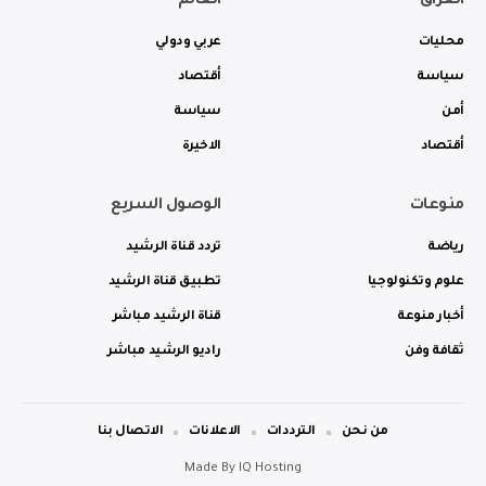
العراق
العالم
محليات
عربي ودولي
سياسة
أقتصاد
أمن
سياسة
أقتصاد
الاخيرة
منوعات
الوصول السريع
رياضة
تردد قناة الرشيد
علوم وتكنولوجيا
تطبيق قناة الرشيد
أخبار منوعة
قناة الرشيد مباشر
ثقافة وفن
راديو الرشيد مباشر
من نحن
الترددات
الاعلانات
الاتصال بنا
Made By
IQ Hosting