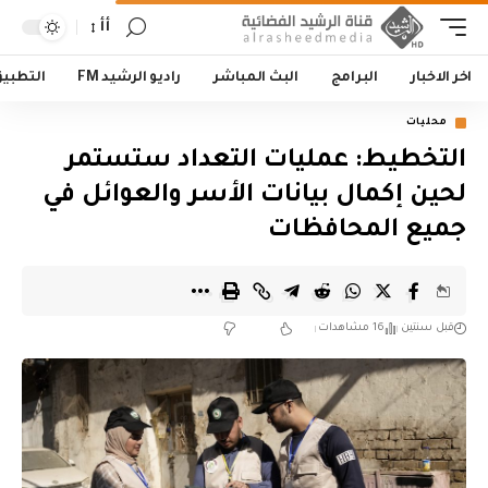
أأ
اخر الاخبار
البرامج
البث المباشر
راديو الرشيد FM
التطبي
محليات
التخطيط: عمليات التعداد ستستمر
لحين إكمال بيانات الأسر والعوائل في
جميع المحافظات
قبل سنتين
16 مشاهدات