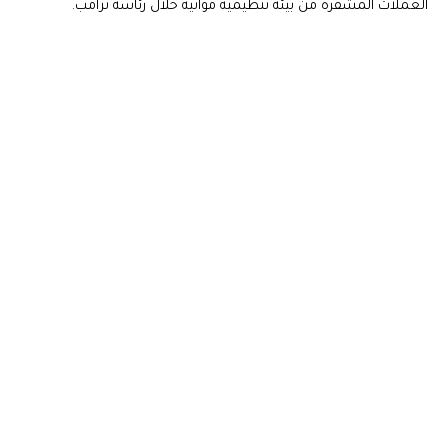
العملات المشفرة من بيئة تنظيمية مواتية خلال رئاسة ترامب.