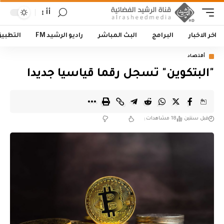
أأ
اخر الاخبار
البرامج
البث المباشر
راديو الرشيد FM
التطبي
أقتصاد
"البتكوين" تسجل رقما قياسيا جديدا
قبل سنتين
18 مشاهدات