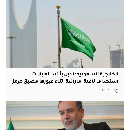
‏الخارجية السعودية: ندين بأشد العبارات
استهداف ناقلة إماراتية أثناء عبورها مضيق هرمز
قبل 6 ساعات