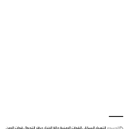
الوسوم
التعداد السكاني
القوات الامنية
حالة الانذار
حظر التجوال
قوات الامن