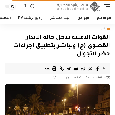
أأ
اخر الاخبار
البرامج
البث المباشر
راديو الرشيد FM
التطبي
أمن
القوات الامنية تدخل حالة الانذار
القصوى (ج) وتباشر بتطبيق اجراءات
حظر التجوال
قبل سنتين
27 مشاهدات