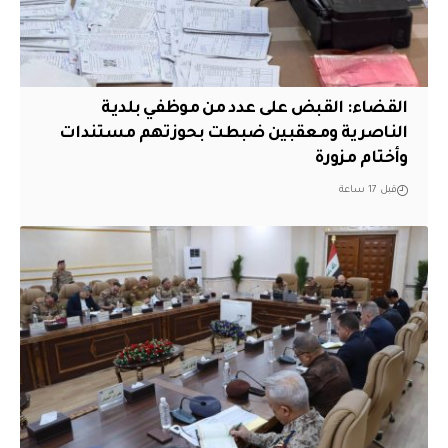
القضاء: القبض على عدد من موظفي بلدية
الناصرية ومعقبين ضبطت بحوزتهم مستندات
وأختام مزورة
قبل 17 ساعة