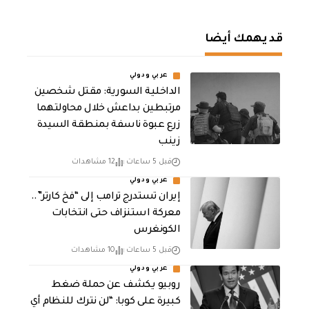
قد يهمك أيضا
عربي ودولي
الداخلية السورية: مقتل شخصين
مرتبطين بداعش خلال محاولتهما
زرع عبوة ناسفة بمنطقة السيدة
زينب
قبل 5 ساعات
12 مشاهدات
عربي ودولي
إيران تستدرج ترامب إلى “فخ كارتر”..
معركة استنزاف حتى انتخابات
الكونغرس
قبل 5 ساعات
10 مشاهدات
عربي ودولي
روبيو يكشف عن حملة ضغط
كبيرة على كوبا: “لن نترك للنظام أي