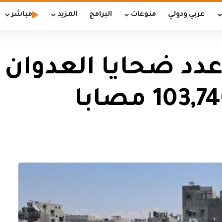
عربي ودولي
منوعات
البرامج
المزيد
مباشر
دد ضحايا العدوان ا