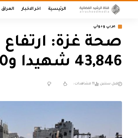
الرئيسية
اخر الاخبار
العراق
عربي ودولي
صحة غزة: ارتفاع ع
43,846 شهيدا و103,740 مصابا
قبل سنتين
11 مشاهدات