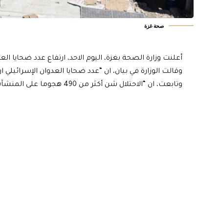
صحة غزة
أعلنت وزارة الصحة بغزة، اليوم الاحد، ارتفاع عدد ضحايا العدوان الإسرائيلي إلى 46
وقالت الوزارة في بيان، ان “عدد ضحايا العدوان الإسرائيلي ارتفع إلى 43,846 شهيدا و103,740 مصابا منذ 7
وتابعت، ان “الاحتلال شن أكثر من 490 هجوما على المنشآت الصحية في القطاع لمنع كل أشكال الحياة”