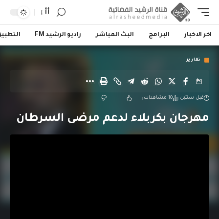
أأ
اخر الاخبار
البرامج
البث المباشر
راديو الرشيد FM
التطبي
تقارير
قبل سنتين
10 مشاهدات
مهرجان بكربلاء لدعم مرضى السرطان