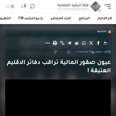
أأ
اخر الاخبار
البرامج
البث المباشر
راديو الرشيد FM
التطبي
الثامنة
قبل سنتين
11 مشاهدات
عيون صقور المالية تراقب دفاتر الاقليم
العتيقة !