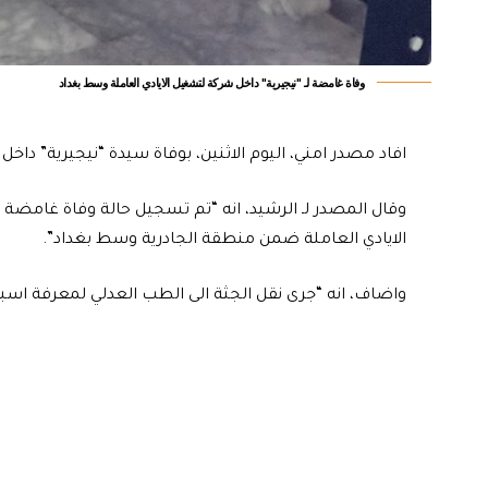
وفاة غامضة لـ "نيجيرية" داخل شركة لتشغيل الايادي العاملة وسط بغداد
افاد مصدر امني، اليوم الاثنين، بوفاة سيدة “نيجيرية” دا
وقال المصدر لـ الرشيد، انه “تم تسجيل حالة وفاة غامضة
الايادي العاملة ضمن منطقة الجادرية وسط بغداد”.
واضاف، انه “جرى نقل الجثة الى الطب العدلي لمعرفة اسبا