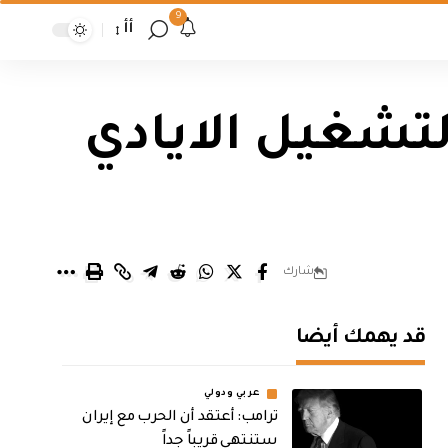
9
أأ
لتشغيل الايادي
شارك
قد يهمك أيضا
عربي ودولي
‏ترامب: أعتقد أن الحرب مع إيران
ستنتهي قريباً جداً