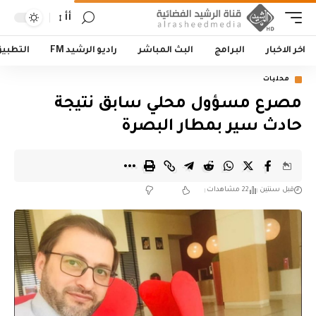
أأ
اخر الاخبار
البرامج
البث المباشر
راديو الرشيد FM
التطبي
محليات
مصرع مسؤول محلي سابق نتيجة
حادث سير بمطار البصرة
قبل سنتين
22 مشاهدات