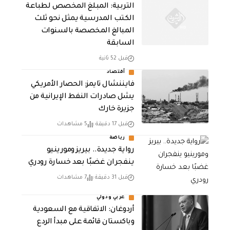
التربية: المبلغ المخصص لطباعة
الكتب المدرسية يمثل نحو ثلث
المبالغ المخصصة بالسنوات
السابقة
قبل 52 ثانية
أقتصاد
فايننشال تايمز: الحصار الأمريكي
يشل صادرات النفط الإيرانية من
جزيرة خارك
قبل 17 دقيقة
5 مشاهدات
رياضة
رواية جديدة.. بيريز ومورينيو
ينفجران غضبًا بعد خسارة رودري
قبل 31 دقيقة
7 مشاهدات
عربي ودولي
أردوغان: الاتفاقية مع السعودية
وباكستان قائمة على مبدأ الردع