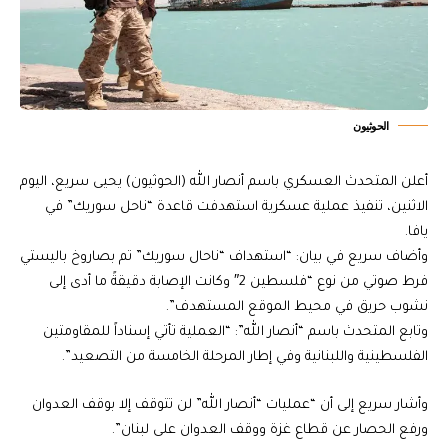
الحوثيون
أعلن المتحدث العسكري باسم أنصار الله (الحوثيون) يحيى سريع، اليوم
الاثنين، تنفيذ عملية عسكرية استهدفت قاعدة “ناحل سوريك” في
يافا.
وأضاف سريع في بيان: “استهداف “ناحال سوريك” تم بصاروخ باليستي
فرط صوتي من نوع “فلسطين 2″ وكانت الإصابة دقيقةً ما أدى إلى
نشوب حريق في محيط الموقع المستهدف”.
وتابع المتحدث باسم “أنصار الله”: “العملية تأتي إسناداً للمقاومتين
الفلسطينية واللبنانية وفي إطار المرحلة الخامسة من التصعيد”.
وأشار سريع إلى أن “عمليات “أنصار الله” لن تتوقف إلا بوقف العدوان
ورفع الحصار عن قطاع غزة ووقف العدوان على لبنان”.